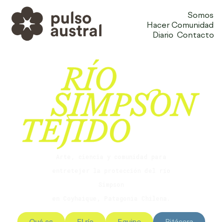
Somos
Hacer Comunidad
Diario
Contacto
Arte, ciencia y comunidad para
entretejer la protección del río
Simpson
en Coyhaique, Patagonia Chilena.
Qué es
El río
Equipo
Bitácora