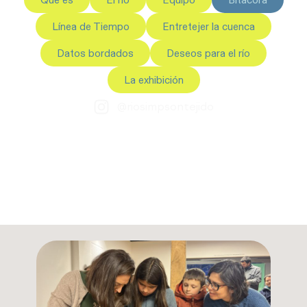
Línea de Tiempo
Entretejer la cuenca
Datos bordados
Deseos para el río
La exhibición
@riosimpsontejido
Navega con nosotras el camino de investigar
y crear este Río Simpson Tejido. Aquí te
vamos contando cómo ha ido fluyendo el
proceso.