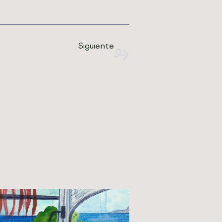
Siguiente
 que une muchos ríos