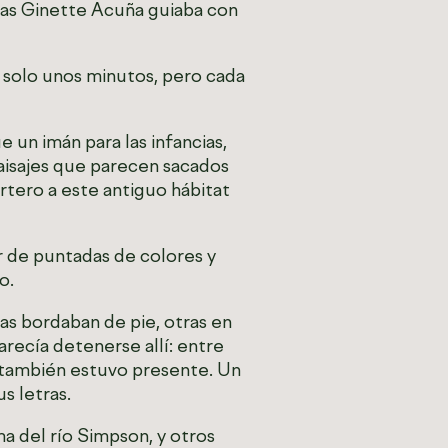
ras Ginette Acuña guiaba con
s solo unos minutos, pero cada
e un imán para las infancias,
aisajes que parecen sacados
rtero a este antiguo hábitat
r de puntadas de colores y
ío.
s bordaban de pie, otras en
recía detenerse allí: entre
ío también estuvo presente. Un
us letras.
a del río Simpson, y otros