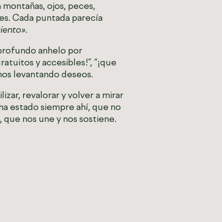
n montañas, ojos, peces,
les. Cada puntada parecía
iento».
n profundo anhelo por
ratuitos y accesibles!”, “¡que
emos levantando deseos.
zar, revalorar y volver a mirar
a estado siempre ahí, que no
, que nos une y nos sostiene.