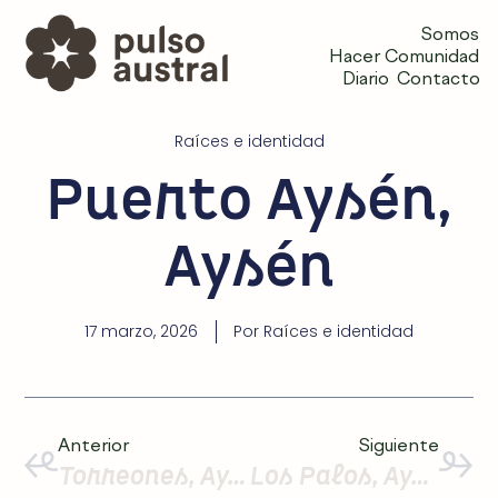
Somos
Hacer Comunidad
Diario
Contacto
Raíces e identidad
Puerto Aysén,
Aysén
17 marzo, 2026
Por
Raíces e identidad
Anterior
Siguiente
Torreones, Aysén
Los Palos, Aysén