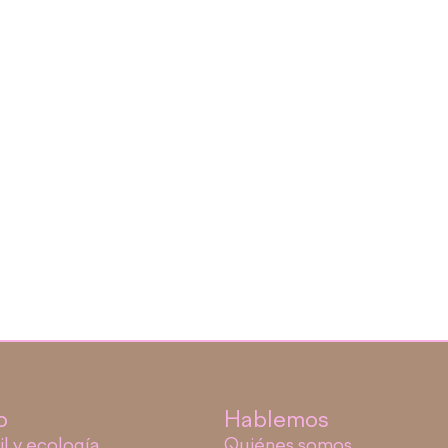
o
Hablemos
il y ecología
Quiénes somos