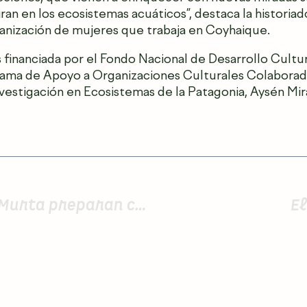
ran en los ecosistemas acuáticos”, destaca la historiad
anización de mujeres que trabaja en Coyhaique.
 financiada por el Fondo Nacional de Desarrollo Cultura
rama de Apoyo a Organizaciones Culturales Colaborad
vestigación en Ecosistemas de la Patagonia, Aysén Mi
Artesanas de Bahía Murta preparan colección textil inspirada en los ecosistemas naturales que habitan
El