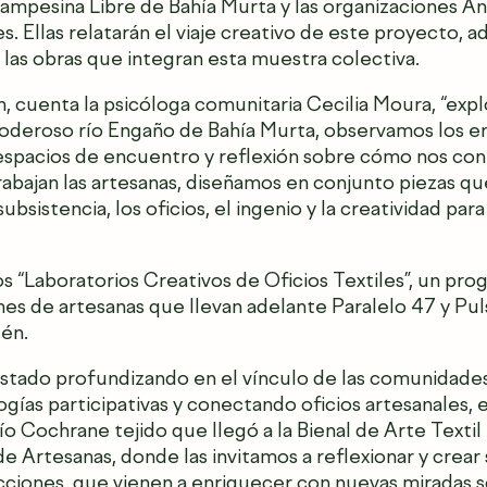
Campesina Libre de Bahía Murta y las organizaciones 
. Ellas relatarán el viaje creativo de este proyecto, a
r las obras que integran esta muestra colectiva.
n, cuenta la psicóloga comunitaria Cecilia Moura, “explo
poderoso río Engaño de Bahía Murta, observamos los e
espacios de encuentro y reflexión sobre cómo nos con
rabajan las artesanas, diseñamos en conjunto piezas q
a subsistencia, los oficios, el ingenio y la creatividad pa
los “Laboratorios Creativos de Oficios Textiles”, un pr
es de artesanas que llevan adelante Paralelo 47 y Pul
sén.
stado profundizando en el vínculo de las comunidades
gías participativas y conectando oficios artesanales,
río Cochrane tejido que llegó a la Bienal de Arte Texti
Artesanas, donde las invitamos a reflexionar y crear 
ecciones, que vienen a enriquecer con nuevas miradas